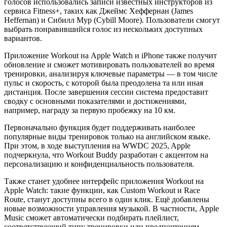
голосов использовались записи известных инструкторов из
сервиса Fitness+, таких как Джеймс Хеффернан (James
Heffernan) и Сибилл Мур (Cybill Moore). Пользователи смогут
выбрать понравившийся голос из нескольких доступных
вариантов.
Приложение Workout на Apple Watch и iPhone также получит
обновление и сможет мотивировать пользователей во время
тренировки, анализируя ключевые параметры — в том числе
пульс и скорость, с которой была преодолена та или иная
дистанция. После завершения сессии система предоставит
сводку с основными показателями и достижениями,
например, награду за первую пробежку на 10 км.
Первоначально функция будет поддерживать наиболее
популярные виды тренировок только на английском языке.
При этом, в ходе выступления на WWDC 2025, Apple
подчеркнула, что Workout Buddy разработан с акцентом на
персонализацию и конфиденциальность пользователя.
Также станет удобнее интерфейс приложения Workout на
Apple Watch: такие функции, как Custom Workout и Race
Route, станут доступны всего в один клик. Ещё добавлены
новые возможности управления музыкой. В частности, Apple
Music сможет автоматически подбирать плейлист,
соответствующий типу тренировки или предпочтениям