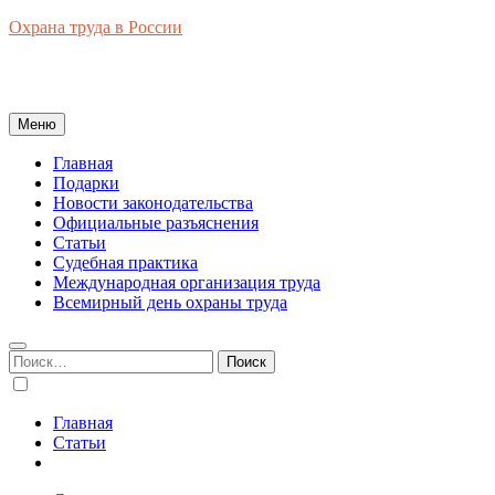
Перейти
Охрана труда в России
к
Новости законодательства, правовая база, официальные
содержимому
разъяснения, рынок труда в России
Меню
Главная
Подарки
Новости законодательства
Официальные разъяснения
Статьи
Судебная практика
Международная организация труда
Всемирный день охраны труда
Найти:
Главная
Статьи