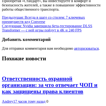
Приобретая «Стандарт», вы инвестируете в комфорт и
безопасность жителей, а также в повышение эффективности
работы общественного транспорта.
Навигация
Предыдущая:
Всегда в шаге со стилем: 7 ключевых
преимуществ кед Converse
по
Следующая:
Nvidia завершила бета-тестирование DLSS
записям
Transformer — с ней игры пойдут в 4K и 240 FPS
Добавить комментарий
Для отправки комментария вам необходимо
авторизоваться
.
Похожие новости
Ответственность охранной
организации: за что отвечает ЧОП и
как защищены права клиентов
Andrey
17 часов тому назад
0