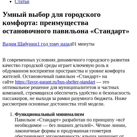
Статьи
Умный выбор для городского
комфорта: преимущества
остановочного павильона «Стандарт»
Вадим Шабунин
1 год тому назад
0
1 минуты
В современных условиях динамичного городского развития
качество городской среды играет ключевую роль в
обдуманном восприятии пространства и уровне комфорта
жителей. Остановочный павильон «Стандарт» на
сайте
https://favor-garant.ru/bus-shelter-standart
— это
оптимальное решение для муниципалитетов и частных
компаний, стремящихся обеспечить удобство и безопасность
пассажиров, не выходя за рамки разумного бюджета. Ниже
рассмотрим основные достоинства этой модели.
Функциональный минимализм
Павильон «Стандарт» разработан по принципу «всё
необходимое — без лишних деталей». Чёткие линии,
лаконичные формы и продуманная геометрия
обеспечивают эргономичность: крыша защищает от