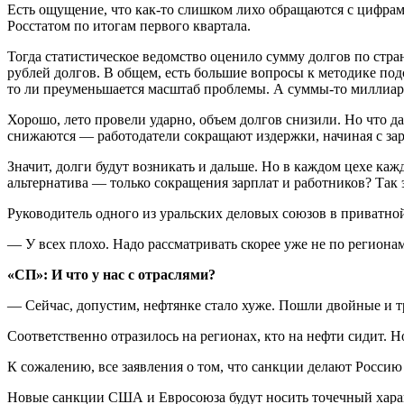
Есть ощущение, что как-то слишком лихо обращаются с цифрам
Росстатом по итогам первого квартала.
Тогда статистическое ведомство оценило сумму долгов по стр
рублей долгов. В общем, есть большие вопросы к методике под
то ли преуменьшается масштаб проблемы. А суммы-то миллиа
Хорошо, лето провели ударно, объем долгов снизили. Но что да
снижаются — работодатели сокращают издержки, начиная с зар
Значит, долги будут возникать и дальше. Но в каждом цехе ка
альтернатива — только сокращения зарплат и работников? Так
Руководитель одного из уральских деловых союзов в приватно
— У всех плохо. Надо рассматривать скорее уже не по регионам
«СП»: И что у нас с отраслями?
— Сейчас, допустим, нефтянке стало хуже. Пошли двойные и тр
Соответственно отразилось на регионах, кто на нефти сидит. 
К сожалению, все заявления о том, что санкции делают Россию
Новые санкции США и Евросоюза будут носить точечный характ