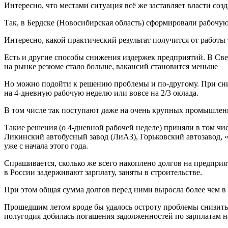
Интересно, что местами ситуация всё же заставляет власти соз
Так, в Бердске (Новосибирская область) сформировали рабоч
Интересно, какой практический результат получится от работы
Есть и другие способы снижения издержек предприятий. В Све
на рынке резюме стало больше, вакансий становится меньше
Но можно подойти к решению проблемы и по-другому. При сниж
на 4-дневную рабочую неделю или вовсе на 2/3 оклада.
В том числе так поступают даже на очень крупных промышлен
Такие решения (о 4-дневной рабочей неделе) приняли в том ч
Ликинский автобусный завод (ЛиАЗ), Горьковский автозавод, «
уже с начала этого года.
Спрашивается, сколько же всего накоплено долгов на предприя
в России задерживают зарплату, заняты в строительстве.
При этом общая сумма долгов перед ними выросла более чем в т
Прошедшим летом вроде бы удалось остроту проблемы снизить
полугодия добилась погашения задолженностей по зарплатам н