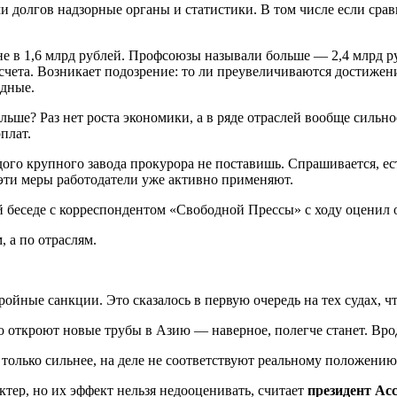
и долгов надзорные органы и статистики. В том числе если сра
ане в 1,6 млрд рублей. Профсоюзы называли больше — 2,4 млрд 
счета. Возникает подозрение: то ли преувеличиваются достижен
рдные.
льше? Раз нет роста экономики, а в ряде отраслей вообще сильно
плат.
ждого крупного завода прокурора не поставишь. Спрашивается, е
 эти меры работодатели уже активно применяют.
й беседе с корреспондентом «Свободной Прессы» с ходу оценил
, а по отраслям.
ойные санкции. Это сказалось в первую очередь на тех судах, ч
Но откроют новые трубы в Азию — наверное, полегче станет. Вро
 только сильнее, на деле не соответствуют реальному положению
ер, но их эффект нельзя недооценивать, считает
президент Ас