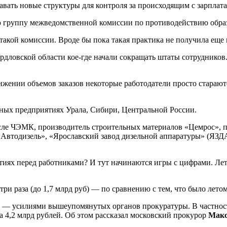
давать новые структуры для контроля за происходящим с зарплат
ую группу межведомственной комиссии по противодействию обра
 такой комиссии. Вроде бы пока такая практика не получила еще
рдловской области кое-где начали сокращать штаты сотрудников
ении объемов заказов некоторые работодатели просто стараютс
ных предприятиях Урала, Сибири, Центральной России.
исле ЧЭМК, производитель строительных материалов «Цемрос», 
Автодизель», «Ярославский завод дизельной аппаратуры» (ЯЗДА) 
тиях перед работниками? И тут начинаются игры с цифрами. Лет
ри раза (до 1,7 млрд руб) — по сравнению с тем, что было летом
 — усилиями вышеупомянутых органов прокуратуры. В частности
а 4,2 млрд рублей. Об этом рассказал московский прокурор
Мак