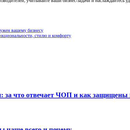
зводителей, учитывайте ваши бизнес-задачи и наслаждайтесь уд
 нужен вашему бизнесу
ункциональности, стилю и комфорту
: за что отвечает ЧОП и как защищены 
ы чаще всего и почему