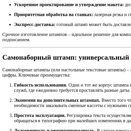
Ускоренное проектирование и утверждение макета:
диз
Приоритетная обработка на станках:
лазерная резка и 
Экспресс-доставка:
готовый штамп может быть доставлен
Срочное изготовление штампов – идеальное решение для компа
подписанием.
Самонаборный штамп: универсальный в
Самонаборные штампы (или настольные текстовые штампы) – эт
цифры. Ключевые преимущества:
Гибкость использования.
Один и тот же корпус штампа п
служб, где ежедневно требуется проставлять разные даты.
Экономия на дополнительных штампах.
Вместо того ч
необходимости заказывать сменные кассеты с нужными 
Простота эксплуатации.
Регулировка текста осуществля
обращаться в типографию при малейших изменениях в д
Долговечность и ремонтопригодность.
В случае износа 