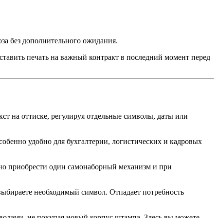
за без дополнительного ожидания.
ставить печать на важный контракт в последний момент перед
ст на оттиске, регулируя отдельные символы, даты или
особенно удобно для бухгалтерии, логистических и кадровых
чно приобрести один самонаборный механизм и при
выбираете необходимый символ. Отпадает потребность
волами, не покупая новый корпус штампа. Здесь вы можете