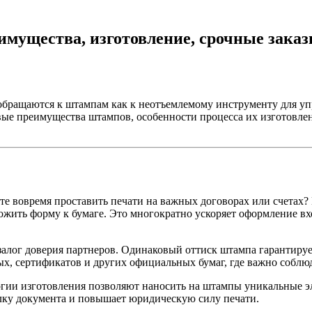
мущества, изготовление, срочные заказ
обращаются к штампам как к неотъемлемому инструменту для у
ые преимущества штампов, особенности процесса их изготовлени
те вовремя проставить печати на важных договорах или счетах
ложить форму к бумаге. Это многократно ускоряет оформление в
алог доверия партнеров. Одинаковый оттиск штампа гарантирует
ых, сертификатов и других официальных бумаг, где важно соблю
ии изготовления позволяют наносить на штампы уникальные эл
елку документа и повышает юридическую силу печати.