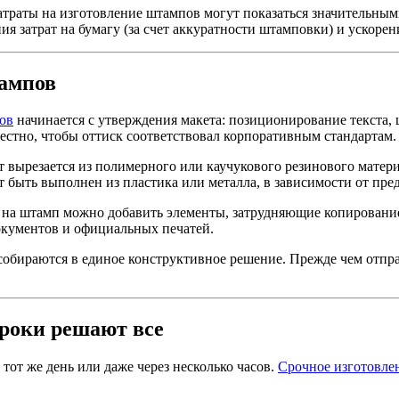
траты на изготовление штампов могут показаться значительными
 затрат на бумагу (за счет аккуратности штамповки) и ускорен
тампов
ов
начинается с утверждения макета: позиционирование текста,
стно, чтобы оттиск соответствовал корпоративным стандартам.
т вырезается из полимерного или каучукового резинового матер
 быть выполнен из пластика или металла, в зависимости от пр
 на штамп можно добавить элементы, затрудняющие копировани
окументов и официальных печатей.
собираются в единое конструктивное решение. Прежде чем отправ
сроки решают все
тот же день или даже через несколько часов.
Срочное изготовле