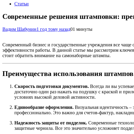
Статьи
Современные решения штамповки: преи
Вадим Шабунин
1 год тому назад
0
1 минуты
Современный бизнес и государственные учреждения все чаще 
эффективности работы. В данной статье мы рассмотрим ключев
стоит обратить внимание на самонаборные штампы.
Преимущества использования штампов
Скорость подготовки документов.
Всегда ли вы успевае
достаточно один раз нажать на подушку с краской и при
условиях высокой деловой активности.
Единообразие оформления.
Визуальная идентичность – з
профессионально. Это важно для счетов-фактур, накладн
Надежность защиты от подделок.
Современные технолог
защитные чернила. Все это значительно усложняет подд