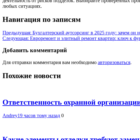
деятельность от рисков подделок. Выбирайте проверенных прои
любых ситуациях.
Навигация по записям
Предыдущая:
Бухгалтерский аутсорсинг в 2025 году: зачем он
Следующая:
Евро­ремонт и элитный ремонт квартир: ключ к ф
Добавить комментарий
Для отправки комментария вам необходимо
авторизоваться
.
Похожие новости
Ответственность охранной организации
Andrey
19 часов тому назад
0
Какие элементы отделки требуют замен