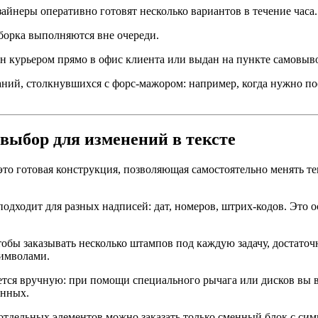
айнеры оперативно готовят несколько вариантов в течение часа.
сборка выполняются вне очереди.
 курьером прямо в офис клиента или выдан на пункте самовыво
ний, столкнувшихся с форс-мажором: например, когда нужно по
ыбор для изменений в тексте
о готовая конструкция, позволяющая самостоятельно менять тек
одходит для разных надписей: дат, номеров, штрих-кодов. Это 
тобы заказывать несколько штампов под каждую задачу, достато
символами.
ется вручную: при помощи специального рычага или дисков вы 
анных.
отдельных элементов можно заказать только сменный блок с сим