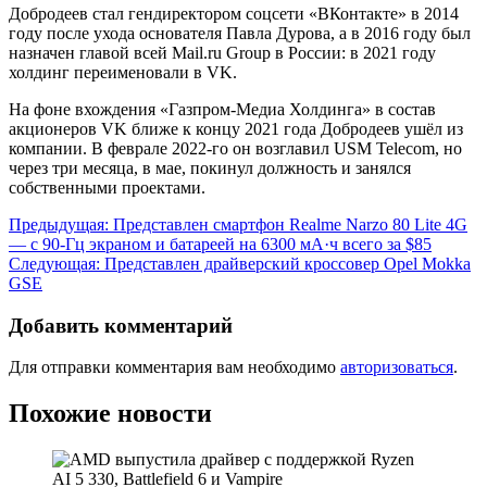
Добродеев стал гендиректором соцсети «ВКонтакте» в 2014
году после ухода основателя Павла Дурова, а в 2016 году был
назначен главой всей Mail.ru Group в России: в 2021 году
холдинг переименовали в VK.
На фоне вхождения «Газпром-Медиа Холдинга» в состав
акционеров VK ближе к концу 2021 года Добродеев ушёл из
компании. В феврале 2022-го он возглавил USM Telecom, но
через три месяца, в мае, покинул должность и занялся
собственными проектами.
Навигация
Предыдущая:
Представлен смартфон Realme Narzo 80 Lite 4G
— с 90-Гц экраном и батареей на 6300 мА·ч всего за $85
по
Следующая:
Представлен драйверский кроссовер Opel Mokka
записям
GSE
Добавить комментарий
Для отправки комментария вам необходимо
авторизоваться
.
Похожие новости