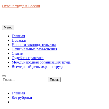
Перейти
Охрана труда в России
к
Новости законодательства, правовая база, официальные
содержимому
разъяснения, рынок труда в России
Меню
Главная
Подарки
Новости законодательства
Официальные разъяснения
Статьи
Судебная практика
Международная организация труда
Всемирный день охраны труда
Найти:
Главная
Без рубрики