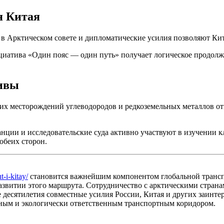
я Китая
» в Арктическом совете и дипломатические усилия позволяют Ки
циатива «Один пояс — один путь» получает логическое продолж
ивы
ких месторождений углеводородов и редкоземельных металлов о
анции и исследовательские суда активно участвуют в изучении 
обеих сторон.
-i-kitay/
становится важнейшим компонентом глобальной трансп
развитии этого маршрута. Сотрудничество с арктическими стран
десятилетия совместные усилия России, Китая и других заинте
бным и экологически ответственным транспортным коридором.