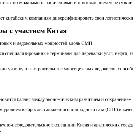
ается с возможными ограничениями и прохождением через узки
яет китайским компаниям диверсифицировать свои логистически
ры с участием Китая
ртовых и ледокольных мощностей вдоль СМП:
тся специализированные терминалы для перевалки угля, нефти, г
нии участвуют в строительстве многоцелевых ледоколов, способ
ановится баланс между экономическим развитием и сохранением
им уровнем выбросов, сжиженного природного газа (СПГ) в каче
аучно-исследовательские экспедиции Китая и арктических госуд
.