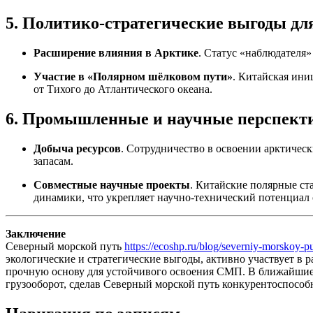
5. Политико-стратегические выгоды дл
Расширение влияния в Арктике
. Статус «наблюдателя
Участие в «Полярном шёлковом пути»
. Китайская ини
от Тихого до Атлантического океана.
6. Промышленные и научные перспект
Добыча ресурсов
. Сотрудничество в освоении арктичес
запасам.
Совместные научные проекты
. Китайские полярные ст
динамики, что укрепляет научно-технический потенциал 
Заключение
Северный морской путь
https://ecoshp.ru/blog/severniy-morskoy-put
экологические и стратегические выгоды, активно участвует в 
прочную основу для устойчивого освоения СМП. В ближайшие 
грузооборот, сделав Северный морской путь конкурентоспосо