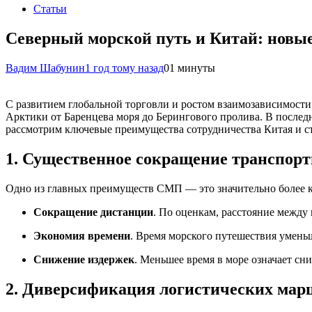
Статьи
Северный морской путь и Китай: новые
Вадим Шабунин
1 год тому назад
0
1 минуты
С развитием глобальной торговли и ростом взаимозависимост
Арктики от Баренцева моря до Берингового пролива. В последн
рассмотрим ключевые преимущества сотрудничества Китая и с
1. Существенное сокращение транспорт
Одно из главных преимуществ СМП — это значительно более 
Сокращение дистанции
. По оценкам, расстояние между
Экономия времени
. Время морского путешествия уменьш
Снижение издержек
. Меньшее время в море означает сн
2. Диверсификация логистических мар