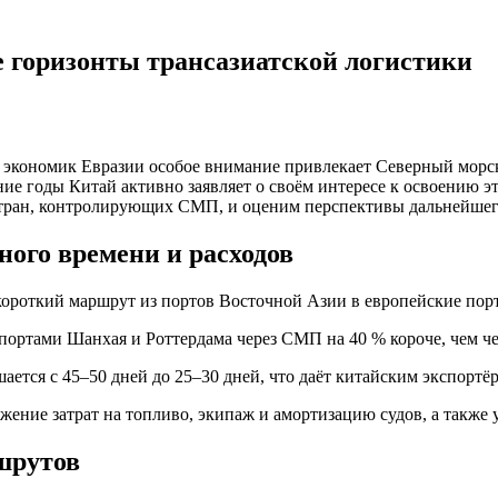
 горизонты трансазиатской логистики
и экономик Евразии особое внимание привлекает Северный мор
ие годы Китай активно заявляет о своём интересе к освоению э
тран, контролирующих СМП, и оценим перспективы дальнейшего
ного времени и расходов
короткий маршрут из портов Восточной Азии в европейские по
 портами Шанхая и Роттердама через СМП на 40 % короче, чем ч
ается с 45–50 дней до 25–30 дней, что даёт китайским экспортё
ижение затрат на топливо, экипаж и амортизацию судов, а также
шрутов