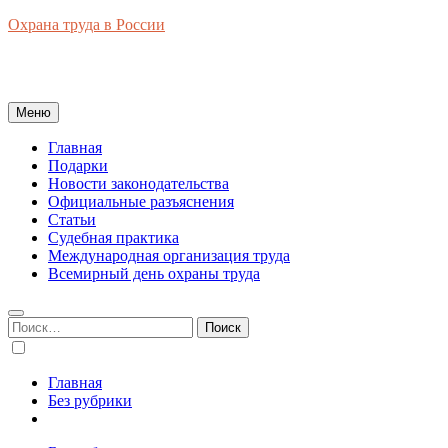
Перейти
Охрана труда в России
к
Новости законодательства, правовая база, официальные
содержимому
разъяснения, рынок труда в России
Меню
Главная
Подарки
Новости законодательства
Официальные разъяснения
Статьи
Судебная практика
Международная организация труда
Всемирный день охраны труда
Найти:
Главная
Без рубрики