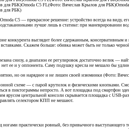
в для РБК)Omoda C5 FL(Фото: Вячеслав Крылов для РБК)Omoda
в для РБК)
Omoda C5 — прекрасное решение: устройство всегда на виду, его
одстаканниками лучше лишь в статике: при маневрировании води
е конкурента выглядит более сдержанным, консервативным и п
 вставками. Скажем больше: обивка может быть не только черной
езана снизу, а диапазон ее регулировок достаточно велик — на
, нет ее и у оппонента. Саму подушку кресла не мешало бы удлин
ятию, но он наряднее и не лишен своей изюминки
(Фото: Вяче
нной схеме — с парой крутилок и физическими кнопками. Смотр
аться в пиктограммы непросто. А вот площадка под смартфон зд
хним ярусом центральной консоли скрывается площадка с USB-ра
управлять селектором КПП не мешают.
д ногами практически ровный, без привычного выступающего тон