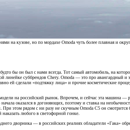
ями на кузове, но по мордахе Omoda чуть более плавная и округ
удто бы он был с нами всегда. Тот самый автомобиль, на которо
ной линейке суббрендов Chery. Omoda — это про авангардный и 
едавно ей сделали «подтяжку лица» и прочие косметические проц
одели на российский рынок. Впрочем, и сейчас эта машина — р
начала оказался в догоняющих, поэтому и ставка на необычность
 При этом рядом с ни разу не скучным Omoda C5 он смотрится 
 наказать любого в светофорной гонке.
аднего дворника — в российских реалиях обладатели «Гака» обр