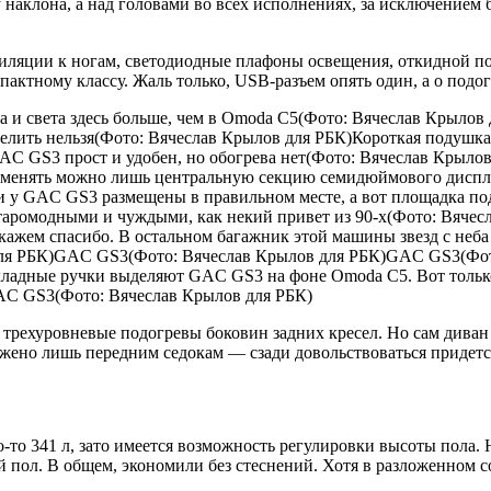
 наклона, а над головами во всех исполнениях, за исключением 
тиляции к ногам, светодиодные плафоны освещения, откидной п
пактному классу. Жаль только, USB-разъем опять один, а о подо
а и света здесь больше, чем в Omoda C5(Фото: Вячеслав Крылов
елить нельзя(Фото: Вячеслав Крылов для РБК)Короткая подушка
AC GS3 прост и удобен, но обогрева нет(Фото: Вячеслав Крыло
да менять можно лишь центральную секцию семидюймового диспл
у GAC GS3 размещены в правильном месте, а вот площадка под
таромодными и чуждыми, как некий привет из 90-х(Фото: Вяче
ажем спасибо. В остальном багажник этой машины звезд с неба
ля РБК)GAC GS3(Фото: Вячеслав Крылов для РБК)GAC GS3(Фот
адные ручки выделяют GAC GS3 на фоне Omoda C5. Вот только
C GS3(Фото: Вячеслав Крылов для РБК)
 трехуровневые подогревы боковин задних кресел. Но сам диван 
ложено лишь передним седокам — сзади довольствоваться придет
 341 л, зато имеется возможность регулировки высоты пола. Н
пол. В общем, экономили без стеснений. Хотя в разложенном со