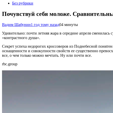
Без рубрики
Почувствуй себя моложе. Сравнительны
Вадим Шабунин
1 год тому назад
0
4 минуты
Удивительно: почти летняя жара в середине апреля сменилась 
«контрастного душа».
Секрет успеха недорогих кроссоверов из Поднебесной понятен 
оснащенности и совокупности свойств ее существенно прево
все, о чем только можно мечтать. Ну или почти все.
rbc.group