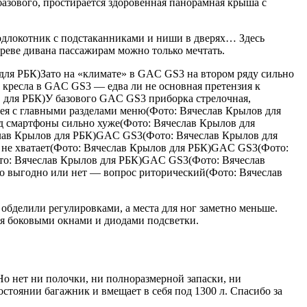
базового, простирается здоровенная панорамная крыша с
одлокотник с подстаканниками и ниши в дверях… Здесь
греве дивана пассажирам можно только мечтать.
 для РБК)Зато на «климате» в GAC GS3 на втором ряду сильно
 кресла в GAC GS3 — едва ли не основная претензия к
в для РБК)У базового GAC GS3 приборка стрелочная,
ея с главными разделами меню(Фото: Вячеслав Крылов для
 смартфоны сильно хуже(Фото: Вячеслав Крылов для
слав Крылов для РБК)GAC GS3(Фото: Вячеслав Крылов для
 не хватает(Фото: Вячеслав Крылов для РБК)GAC GS3(Фото:
о: Вячеслав Крылов для РБК)GAC GS3(Фото: Вячеслав
 выгодно или нет — вопрос риторический(Фото: Вячеслав
обделили регулировками, а места для ног заметно меньше.
ся боковыми окнами и диодами подсветки.
о нет ни полочки, ни полноразмерной запаски, ни
стоянии багажник и вмещает в себя под 1300 л. Спасибо за