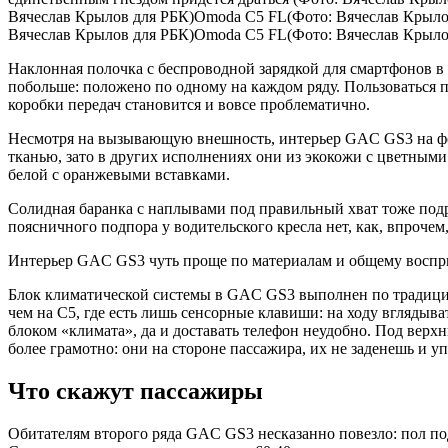
Вячеслав Крылов для РБК)Omoda C5 FL(Фото: Вячеслав Крыло
Вячеслав Крылов для РБК)Omoda C5 FL(Фото: Вячеслав Крыло
Наклонная полочка с беспроводной зарядкой для смартфонов в 
побольше: положено по одному на каждом ряду. Пользоваться п
коробки передач становится и вовсе проблематично.
Несмотря на вызывающую внешность, интерьер GAC GS3 на фон
тканью, зато в других исполнениях они из экокожи с цветными
белой с оранжевыми вставками.
Солидная баранка с наплывами под правильный хват тоже подр
поясничного подпора у водительского кресла нет, как, впрочем
Интерьер GAC GS3 чуть проще по материалам и общему воспри
Блок климатической системы в GAC GS3 выполнен по традицио
чем на C5, где есть лишь сенсорные клавиши: на ходу вглядыв
блоком «климата», да и доставать телефон неудобно. Под вер
более грамотно: они на стороне пассажира, их не заденешь и 
Что скажут пассажиры
Обитателям второго ряда GAC GS3 несказанно повезло: пол по