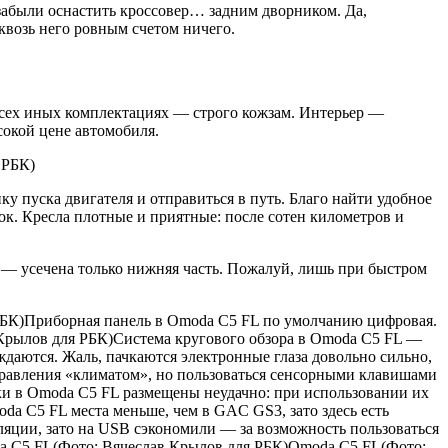
абыли оснастить кроссовер… задним дворником. Да,
сквозь него ровным счетом ничего.
всех иных комплектациях — строго кожзам. Интерьер —
сокой цене автомобиля.
 РБК)
у пуска двигателя и отправиться в путь. Благо найти удобное
ок. Кресла плотные и приятные: после сотен километров и
— усечена только нижняя часть. Пожалуй, лишь при быстром
 РБК)Приборная панель в Omoda C5 FL по умолчанию цифровая.
в Крылов для РБК)Система кругового обзора в Omoda C5 FL —
ждаются. Жаль, пачкаются электронные глаза довольно сильно,
правления «климатом», но пользоваться сенсорными клавишами
ки в Omoda C5 FL размещены неудачно: при использовании их
a C5 FL места меньше, чем в GAC GS3, зато здесь есть
яции, зато на USB сэкономили — за возможность пользоваться
da C5 FL(Фото: Вячеслав Крылов для РБК)Omoda C5 FL(Фото: