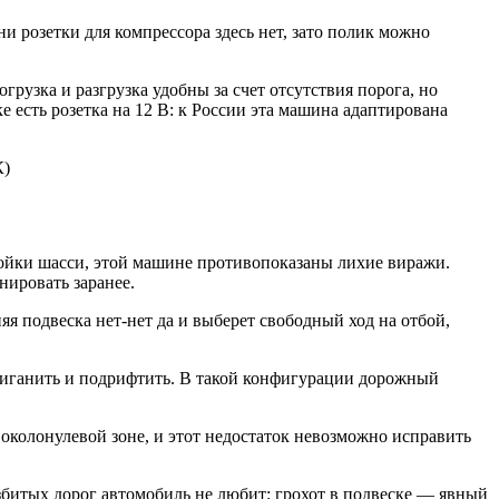
и розетки для компрессора здесь нет, зато полик можно
рузка и разгрузка удобны за счет отсутствия порога, но
 есть розетка на 12 В: к России эта машина адаптирована
К)
ойки шасси, этой машине противопоказаны лихие виражи.
ировать заранее.
яя подвеска нет-нет да и выберет свободный ход на отбой,
лиганить и подрифтить. В такой конфигурации дорожный
 околонулевой зоне, и этот недостаток невозможно исправить
збитых дорог автомобиль не любит: грохот в подвеске — явный