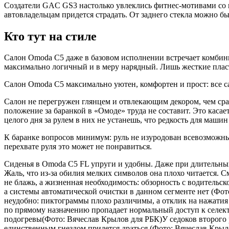
Создатели GAC GS3 настолько увлеклись фитнес-мотивами со 
автовладельцам придется страдать. От заднего стекла можно бы
Кто тут на стиле
Салон Omoda C5 даже в базовом исполнении встречает комбини
максимально логичный и в меру нарядный. Лишь жесткие пласт
Салон Omoda C5 максимально уютен, комфортен и прост: все с
Салон не перегружен глянцем и отвлекающим декором, чем сразу
положение за баранкой в «Омоде» труда не составит. Это каса
целого дня за рулем в них не устанешь, что редкость для машин 
К баранке вопросов минимум: руль не изуродован всевозможн
перехвате руля это может не понравиться.
Сиденья в Omoda C5 FL упруги и удобны. Даже при длительны
Жаль, что из-за обилия мелких символов она плохо читается.
не блажь, а жизненная необходимость: обзорность с водительск
а системы автоматической очистки в данном сегменте нет (Ф
неудобно: пиктограммы плохо различимы, а отклик на нажати
по прямому назначению пропадает нормальный доступ к селект
подогревы(Фото: Вячеслав Крылов для РБК)У седоков второго 
единственным гнездом придется драться (Фото: Вячеслав Кр