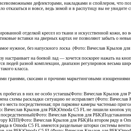
всевозможными дефлекторами, накладками и спойлером, что поз
ло отказаться и вовсе, ведь зимой и в распутицу вы не увидите 
рованной отделкой кресел из ткани и искусственной кожи, во 
иковые вставки на дверных картах не позволяют забыть о невы
амое нужное, без напускного лоска
(Фото: Вячеслав Крылов для
 настраивает на боевой лад — хочется поскорее нажать на кнопк
ется людей разной комплекции, диапазон регулировок весьма шир
такого класса.
ыми гранями, скосами и прочими маркетинговыми изощрениями 
х пробегах в них не особо устаешь(Фото: Вячеслав Крылов для
 Смена схемы раскладки ситуацию не исправляет (Фото: Вячесла
ого места посредственная; при парковке камеры частенько приго
ото: Вячеслав Крылов для РБК)Omoda C5 FL не лишили кнопок у
я посредственный(Фото: Вячеслав Крылов для РБК)Подстаканни
ору КПП(Фото: Вячеслав Крылов для РБК)На втором ряду в Omod
ряда в Omoda C5 FL имеются раздельные шторки системы вентил
ылов для РБК)Omoda C5 FL(Фото: Вячеслав Крылов для РБК)Omo