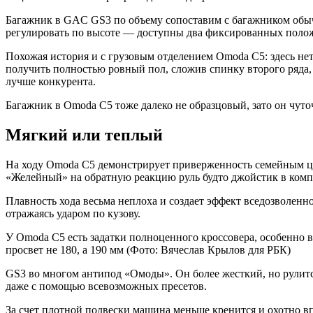
Багажник в GAC GS3 по объему сопоставим с багажником обычно
регулировать по высоте — доступны два фиксированных поло
Похожая история и с грузовым отделением Omoda C5: здесь нет 
получить полностью ровный пол, сложив спинку второго ряда, о
лучше конкурента.
Багажник в Omoda C5 тоже далеко не образцовый, зато он чуто
Мягкий или теплый
На ходу Omoda C5 демонстрирует приверженность семейным це
«Желейный» на обратную реакцию руль будто джойстик в комп
Плавность хода весьма неплоха и создает эффект вседозволенно
отражаясь ударом по кузову.
У Omoda C5 есть задатки полноценного кроссовера, особенно 
просвет не 180, а 190 мм
(Фото: Вячеслав Крылов для РБК)
GS3 во многом антипод «Омоды». Он более жесткий, но рулится
даже с помощью всевозможных пресетов.
За счет плотной подвески машина меньше кренится и охотно вп