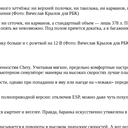
го хетчбэка: ни верхней полочки, ни такелажа, ни карманов, н
жения
(Фото: Вячеслав Крылов для РБК)
ни сеточек, ни карманов, а стандартный объем — лишь 378 л. Пог
пять же невозможно. Под полом прячется докатка, а в багажнике
чку больше и с розеткой на 12 В
(Фото: Вячеслав Крылов для РБ
нностям Chery. Учитывая мягкие, предельно комфортные настр
ьютерном симуляторе: маневры на высоких скоростях лучше план
сти, однако при попадании в яму или наезде на «лежаки» передн
в полноприводной версии: отключив ESP, можно даже чуть поху
 азартнее и веселее. Правда, баранка искусственно утяжелена в
исывается в повороты в высоком диапазоне скоростей. А вот ра