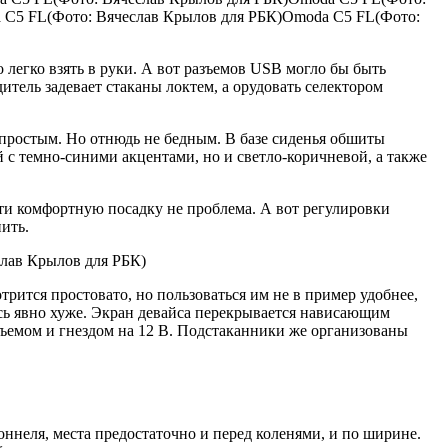
 C5 FL(Фото: Вячеслав Крылов для РБК)Omoda C5 FL(Фото:
 легко взять в руки. А вот разъемов USB могло бы быть
тель задевает стаканы локтем, а орудовать селектором
ростым. Но отнюдь не бедным. В базе сиденья обшиты
 с темно-синими акцентами, но и светло-коричневой, а также
йти комфортную посадку не проблема. А вот регулировки
ить.
слав Крылов для РБК)
ится простовато, но пользоваться им не в пример удобнее,
есь явно хуже. Экран девайса перекрывается нависающим
зъемом и гнездом на 12 В. Подстаканники же организованы
неля, места предостаточно и перед коленями, и по ширине.