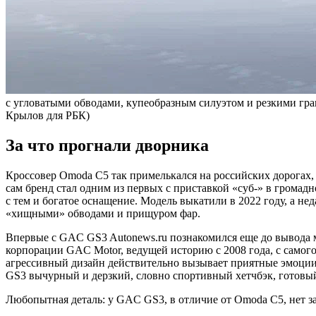
с угловатыми обводами, купеобразным силуэтом и резкими гран
Крылов для РБК)
За что прогнали дворника
Кроссовер Omoda C5 так примелькался на российских дорогах, б
сам бренд стал одним из первых с приставкой «суб-» в громад
с тем и богатое оснащение. Модель выкатили в 2022 году, а н
«хищными» обводами и прищуром фар.
Впервые с GAC GS3 Autonews.ru познакомился еще до вывода м
корпорации GAC Motor, ведущей историю с 2008 года, с самого 
агрессивный дизайн действительно вызывает приятные эмоции.
GS3 вычурный и дерзкий, словно спортивный хетчбэк, готовый
Любопытная деталь: у GAC GS3, в отличие от Omoda C5, нет з