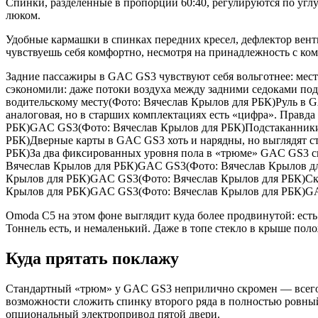
Спинки, разделенные в пропорции 60:40, регулируются по углу
люком.
Удобные кармашки в спинках передних кресел, дефлектор вен
чувствуешь себя комфортно, несмотря на принадлежность с ком
Задние пассажиры в GAC GS3 чувствуют себя вольготнее: мест
сэкономили: даже потоки воздуха между задними седоками под
водительскому месту(Фото: Вячеслав Крылов для РБК)Руль в G
аналоговая, но в старших комплектациях есть «цифра». Прав
РБК)GAC GS3(Фото: Вячеслав Крылов для РБК)Подстаканники 
РБК)Дверные карты в GAC GS3 хоть и нарядны, но выглядят с
РБК)За два фиксированных уровня пола в «трюме» GAC GS3 ск
Вячеслав Крылов для РБК)GAC GS3(Фото: Вячеслав Крылов д
Крылов для РБК)GAC GS3(Фото: Вячеслав Крылов для РБК)Скл
Крылов для РБК)GAC GS3(Фото: Вячеслав Крылов для РБК)GA
Omoda C5 на этом фоне выглядит куда более продвинутой: есть
Тоннель есть, и немаленький. Даже в топе стекло в крыше по
Куда прятать поклажу
Стандартный «трюм» у GAC GS3 неприлично скромен — всего-то
возможности сложить спинку второго ряда в полностью ровный 
опциональный электропривод пятой двери.