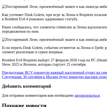
Как уточняет Dusk Golem, при игре за Леона в Requiem пользов
в Resident Evil 4 (никаких одержимых статуй).
Ранее сообщалось, что элементы геймплея за Леона вдохновлен
передвижения по ним.
Если верить Dusk Golem, события сегментов за Леона и Грейс р
элемент реализован в серии впервые.
Resident Evil Requiem выйдет 27 февраля 2026 года на PC (Stea
Show 2025 в Японии, которая стартует 25 сентября.
Навигация
Предыдущая:
ВСУ покинули важный населенный пункт на сев
Следующая:
30 сентября в Москве будет рекордно высокое атм
по
записям
Добавить комментарий
Для отправки комментария вам необходимо
авторизоваться
.
Похожие новости