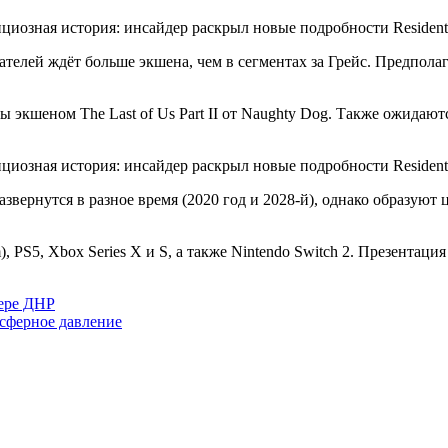
ателей ждёт больше экшена, чем в сегментах за Грейс. Предпола
ы экшеном The Last of Us Part II от Naughty Dog. Также ожидаю
азвернутся в разное время (2020 год и 2028-й), однако образую
m), PS5, Xbox Series X и S, а также Nintendo Switch 2. Презента
ере ДНР
осферное давление