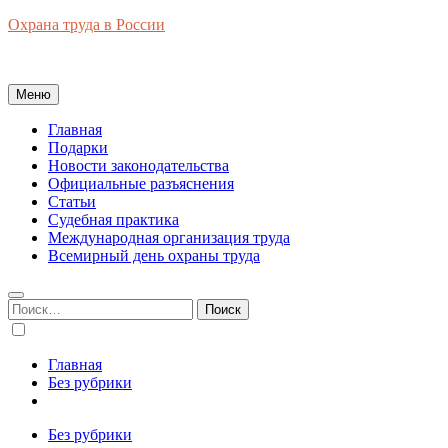
Перейти
Охрана труда в России
к
Новости законодательства, правовая база, официальные разъяс
содержимому
Меню
Главная
Подарки
Новости законодательства
Официальные разъяснения
Статьи
Судебная практика
Международная организация труда
Всемирный день охраны труда
Найти:
Главная
Без рубрики
Без рубрики