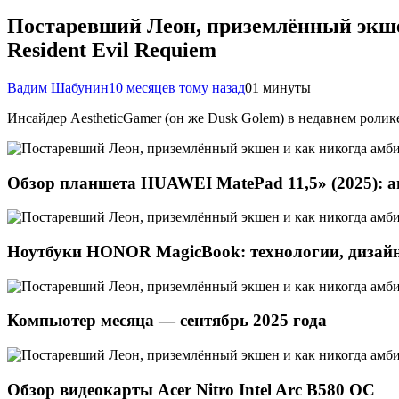
Постаревший Леон, приземлённый экше
Resident Evil Requiem
Вадим Шабунин
10 месяцев тому назад
0
1 минуты
Инсайдер AestheticGamer (он же Dusk Golem) в недавнем ролик
Обзор планшета HUAWEI MatePad 11,5» (2025): а
Ноутбуки HONOR MagicBook: технологии, дизайн
Компьютер месяца — сентябрь 2025 года
Обзор видеокарты Acer Nitro Intel Arc B580 OC