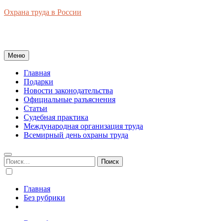
Перейти
Охрана труда в России
к
Новости законодательства, правовая база, официальные
содержимому
разъяснения, рынок труда в России
Меню
Главная
Подарки
Новости законодательства
Официальные разъяснения
Статьи
Судебная практика
Международная организация труда
Всемирный день охраны труда
Найти:
Главная
Без рубрики