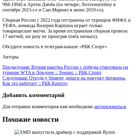
ЧМ-1994) и Артем Дзюба (по четыре; Лихтенштейну в
сентябре 2015-го и Сан-Марино в июне 2019-го).
Сборная России c 2022 года отстранена от турниров ФИФА и
УЕФА, команда Валерия Карпина играет только
товарищеские матчи. За время отстранения сборная провела
17 матчей, ни разу не проиграв (пять ничьих).
Обсудите новость в телеграм-канале «РБК Спорт».
Авторы
Навигация
Предыдущая:
Вторая ракетка России с победы стартовала на
турнире WTA в Лондоне :: Теннис :: РБК Спорт
по
Следующая:
Откуда у Strategy деньги на покупку биткоина.
записям
Как это работает :: РБК.Крипто
Добавить комментарий
Для отправки комментария вам необходимо
авторизоваться
.
Похожие новости