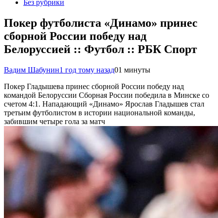
Без рубрики
Покер футболиста «Динамо» принес
сборной России победу над
Белоруссией :: Футбол :: РБК Спорт
Вадим Шабунин
1 год тому назад
0
1 минуты
Покер Гладышева принес сборной России победу над
командой Белоруссии
Сборная России победила в Минске со
счетом 4:1. Нападающий «Динамо» Ярослав Гладышев стал
третьим футболистом в истории национальной команды,
забившим четыре гола за матч