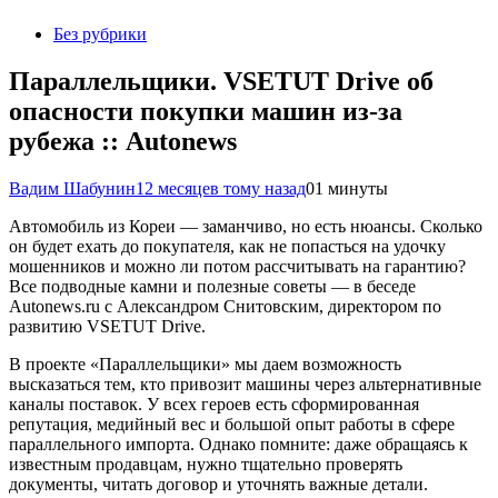
Без рубрики
Параллельщики. VSETUT Drive об
опасности покупки машин из-за
рубежа :: Autonews
Вадим Шабунин
12 месяцев тому назад
0
1 минуты
Автомобиль из Кореи — заманчиво, но есть нюансы. Сколько
он будет ехать до покупателя, как не попасться на удочку
мошенников и можно ли потом рассчитывать на гарантию?
Все подводные камни и полезные советы — в беседе
Autonews.ru с Александром Снитовским, директором по
развитию VSETUT Drive.
В проекте «Параллельщики» мы даем возможность
высказаться тем, кто привозит машины через альтернативные
каналы поставок. У всех героев есть сформированная
репутация, медийный вес и большой опыт работы в сфере
параллельного импорта. Однако помните: даже обращаясь к
известным продавцам, нужно тщательно проверять
документы, читать договор и уточнять важные детали.