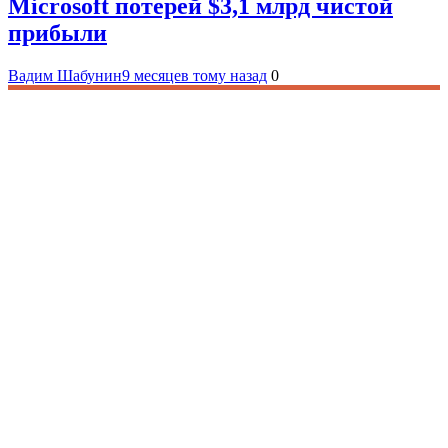
Microsoft потерей $3,1 млрд чистой
прибыли
Вадим Шабунин
9 месяцев тому назад
0