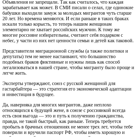
Объявления не запрещали. Так как считалось, что каждая
зарабатывает как может. В СМИ писали о селах, где одинокие
бабушки выходили замуж за молодых мигрантов чуть старше
20 лет. Но времена меняются. И если раньше в таких браках
искали только корысть, то теперь нашим женщинам
элементарно не хватает российских мужчин. К тому же
многие россияне избирательны, считают себя подарком с
небес, у части из них нет ценности семьи и детей как таковой.
Представители миграционной службы (а также политики и
депутаты) тем не менее настаивают, что большинство
подобных браков фиктивные и нужны лишь как способ
легализоваться в нашей стране, чтобы мигранту было проще и
легче жить.
Эксперты утверждают, союз с русской женщиной для
гастарбайтера — это стратегия его экономической адаптации
и инвестиция в будущее.
Да, наверняка для многих мигрантов, даже неплохо
относящихся к будущей жене, в союзе с россиянкой всегда
есть своя выгода — это и путь к получению гражданства,
правда, не такой быстрый, как раньше. Теперь требуется
пробыть в брачных отношениях не менее трех лет, чтобы тебе
поверили и вручили паспорт РФ, чтобы иметь хорошую и