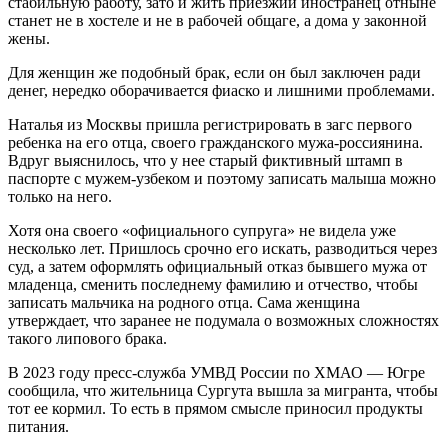
стабильную работу, зато и жить приезжий иностранец отныне
станет не в хостеле и не в рабочей общаге, а дома у законной
жены.
Для женщин же подобный брак, если он был заключен ради
денег, нередко оборачивается фиаско и лишними проблемами.
Наталья из Москвы пришла регистрировать в загс первого
ребенка на его отца, своего гражданского мужа-россиянина.
Вдруг выяснилось, что у нее старый фиктивный штамп в
паспорте с мужем-узбеком и поэтому записать малыша можно
только на него.
Хотя она своего «официального супруга» не видела уже
несколько лет. Пришлось срочно его искать, разводиться через
суд, а затем оформлять официальный отказ бывшего мужа от
младенца, сменить последнему фамилию и отчество, чтобы
записать мальчика на родного отца. Сама женщина
утверждает, что заранее не подумала о возможных сложностях
такого липового брака.
В 2023 году пресс-служба УМВД России по ХМАО — Югре
сообщила, что жительница Сургута вышла за мигранта, чтобы
тот ее кормил. То есть в прямом смысле приносил продукты
питания.