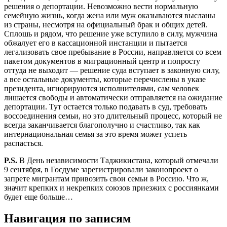
решения о депортации. Невозможно вести нормальную
семейную жизнь, когда жена или муж оказываются высланы
из страны, несмотря на официальный брак и общих детей.
Сплошь и рядом, что решение уже вступило в силу, мужчина
обжалует его в кассационной инстанции и пытается
легализовать свое пребывание в России, направляется со всем
пакетом документов в миграционный центр и попросту
оттуда не выходит — решение суда вступает в законную силу,
а все остальные документы, которые перечислены в указе
президента, игнорируются исполнителями, сам человек
лишается свободы и автоматически отправляется на ожидание
депортации. Тут остается только подавать в суд, требовать
воссоединения семьи, но это длительный процесс, который не
всегда заканчивается благополучно и счастливо, так как
интернациональная семья за это время может успеть
распасться.
P.S.
В День независимости Таджикистана, который отмечали
9 сентября, в Госдуме зарегистрировали законопроект о
запрете мигрантам привозить свои семьи в Россию. Что ж,
значит крепких и некрепких союзов приезжих с россиянками
будет еще больше…
Навигация по записям