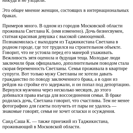
никуда и не уходили.
Это общее мнение женщин, состоящих в интернациональных
браках.
Примеров много. В одном из городов Московской области
проживала Светлана К. (имя изменено). Дочь бизнесвумен,
статная красивая девушка с высокой самооценкой.
Познакомилась с выходцем из Таджикистана Светлана в
родном городе, где тот трудился на строительном объекте.
Говорит, что не устояла перед его манерой ухаживать.
Вежливость зятя оценила и будущая теща. Молодые люди
заключили брак официально, дополнительным поводом стала
скорая беременность Светланы. Семья проживала в квартире
супруги. Вот только мужу Светланы не хотели давать
гражданство по поводу заключенного брака, а в один из
рейдов на стройке его задержали, и он попал под депортацию.
Вернулся мужчина через несколько месяцев, до этого
добивался права въезда для воссоединения семьи. В браке
родилась дочь, Светлана говорит, что счастлива. Тем не менее
фотографию для газеты получить от пары не удалось —
знакомые говорят, семья не хочет огласки и осуждения.
Саид-Саша К. — также приезжий из Таджикистана,
проживающий в Московской области.