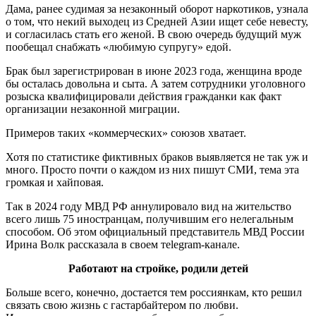
Дама, ранее судимая за незаконный оборот наркотиков, узнала
о том, что некий выходец из Средней Азии ищет себе невесту,
и согласилась стать его женой. В свою очередь будущий муж
пообещал снабжать «любимую супругу» едой.
Брак был зарегистрирован в июне 2023 года, женщина вроде
бы осталась довольна и сыта. А затем сотрудники уголовного
розыска квалифицировали действия гражданки как факт
организации незаконной миграции.
Примеров таких «коммерческих» союзов хватает.
Хотя по статистике фиктивных браков выявляется не так уж и
много. Просто почти о каждом из них пишут СМИ, тема эта
громкая и хайповая.
Так в 2024 году МВД РФ аннулировало вид на жительство
всего лишь 75 иностранцам, получившим его нелегальным
способом. Об этом официальный представитель МВД России
Ирина Волк рассказала в своем тelegram-канале.
Работают на стройке, родили детей
Больше всего, конечно, достается тем россиянкам, кто решил
связать свою жизнь с гастарбайтером по любви.