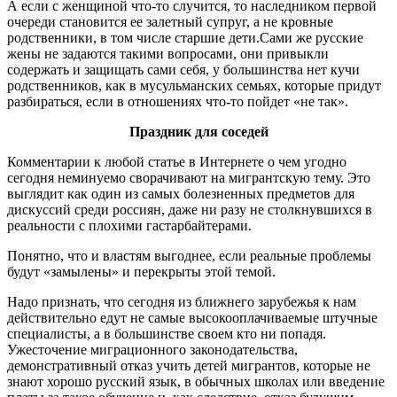
А если с женщиной что-то случится, то наследником первой
очереди становится ее залетный супруг, а не кровные
родственники, в том числе старшие дети.Сами же русские
жены не задаются такими вопросами, они привыкли
содержать и защищать сами себя, у большинства нет кучи
родственников, как в мусульманских семьях, которые придут
разбираться, если в отношениях что-то пойдет «не так».
Праздник для соседей
Комментарии к любой статье в Интернете о чем угодно
сегодня неминуемо сворачивают на мигрантскую тему. Это
выглядит как один из самых болезненных предметов для
дискуссий среди россиян, даже ни разу не столкнувшихся в
реальности с плохими гастарбайтерами.
Понятно, что и властям выгоднее, если реальные проблемы
будут «замылены» и перекрыты этой темой.
Надо признать, что сегодня из ближнего зарубежья к нам
действительно едут не самые высокооплачиваемые штучные
специалисты, а в большинстве своем кто ни попадя.
Ужесточение миграционного законодательства,
демонстративный отказ учить детей мигрантов, которые не
знают хорошо русский язык, в обычных школах или введение