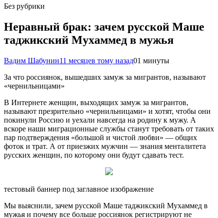
Без рубрики
Неравный брак: зачем русской Маше
таджикский Мухаммед в мужья
Вадим Шабунин
11 месяцев тому назад
0
1 минуты
За что россиянок, вышедших замуж за мигрантов, называют
«чернильницами»
В Интернете женщин, выходящих замуж за мигрантов,
называют презрительно «чернильницами» и хотят, чтобы они
покинули Россию и уехали навсегда на родину к мужу. А
вскоре наши миграционные службы станут требовать от таких
пар подтверждения «большой и чистой любви» — общих
фоток и трат. А от приезжих мужчин — знания менталитета
русских женщин, по которому они будут сдавать тест.
тестовый баннер под заглавное изображение
Мы выяснили, зачем русской Маше таджикский Мухаммед в
мужья и почему все больше россиянок регистрируют не