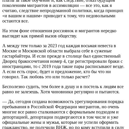
платы за такое обучение и, как следствие, отказ будущим
поколениям мигрантов в ассимиляции — все это, как я
считаю, следствие непродуманной политики, когда принцип
«и вашим и нашим» приводит к тому, что недовольными
остаются все.
На этом фоне отношения россиянок и мигрантов нередко
выглядят как прямой вызов обществу.
А между тем только за 2023 год каждая восьмая невеста в
Москве и Московской области выбрала себе в суженые
гастарбайтера. И если прежде в столице был единственный
Дворец бракосочетания номер 4, где регистрировали браки с
иностранцами, то с 2019 года такие пары расписывают везде.
А если есть спрос, будет и предложение, кто бы что ни
говорил. Так любовь это или только расчет?
Бесполезно судить, тем более в душу и в постель к людям все
равно не залезешь. Хотя чиновники регулярно и пытаются.
— Да, сегодня создана возможность урегулирования порядка
пребывания в Российской Федерации мигрантов, но очень
многие все равно сталкиваются с формальным подходом и
депортацией, депортации подвергаются в том числе и уже
официальные жены и мужья, которые не успели оформить
гражданство, не получили ВНЖ, но по кому вступили в силу