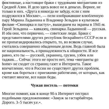
фиктивные, а настоящие браки с трудовыми мигрантами из
Средней Азии. И дело здесь вовсе не в деньгах. Вернее, не
только в них. «Друга я никогда не забуду, если с ним
подружился в Москве», — пели изображавшие влюбленную
пару Марина Ладынина и Владимир Зельдин в культовом
фильме «Свинарка и пастух», вышедшем на экраны в 1941-м.
Герой Зельдина — кавказец, свинарка Ладыниной — русская.
И оба они, что первично, — советские люди. Браки с
представителями других республик бескрайнего СССР если и
не пропагандировались открыто, то, во всяком случае,
считались совершенно обыденным делом. Ведь главной была
не национальность, а принадлежность к общности. И все
равно, кто ты — русский, украинец, грузин, узбек или
таджик… Сейчас этого не просто нет, тема «мигранты go
home» не сходит со страниц газет и Интернета. Такое
впечатление, что в России не существует других проблем,
кроме как бороться с приезжими работягами, от которых, как
считают многие, все наши беды.
Чужая постель — потемки
Многие помнят, как в конце 90-х Интернет пестрил
подобными предложениями: «Замуж за гастарбайтера.
Дорого. 3–5 тысяч у.е.».