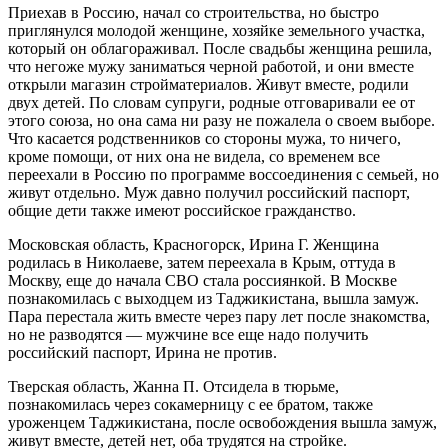
Приехав в Россию, начал со строительства, но быстро
приглянулся молодой женщине, хозяйке земельного участка,
который он облагораживал. После свадьбы женщина решила,
что негоже мужу заниматься черной работой, и они вместе
открыли магазин стройматериалов. Живут вместе, родили
двух детей. По словам супруги, родные отговаривали ее от
этого союза, но она сама ни разу не пожалела о своем выборе.
Что касается родственников со стороны мужа, то ничего,
кроме помощи, от них она не видела, со временем все
переехали в Россию по программе воссоединения с семьей, но
живут отдельно. Муж давно получил российский паспорт,
общие дети также имеют российское гражданство.
Московская область, Красногорск, Ирина Г. Женщина
родилась в Николаеве, затем переехала в Крым, оттуда в
Москву, еще до начала СВО стала россиянкой. В Москве
познакомилась с выходцем из Таджикистана, вышла замуж.
Пара перестала жить вместе через пару лет после знакомства,
но не разводятся — мужчине все еще надо получить
российский паспорт, Ирина не против.
Тверская область, Жанна П. Отсидела в тюрьме,
познакомилась через сокамерницу с ее братом, также
уроженцем Таджикистана, после освобождения вышла замуж,
живут вместе, детей нет, оба трудятся на стройке.