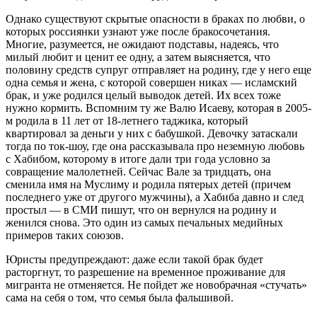
Однако существуют скрытые опасности в браках по любви, о
которых россиянки узнают уже после бракосочетания.
Многие, разумеется, не ожидают подставы, надеясь, что
милый любит и ценит ее одну, а затем выясняется, что
половину средств супруг отправляет на родину, где у него еще
одна семья и жена, с которой совершен никах — исламский
брак, и уже родился целый выводок детей. Их всех тоже
нужно кормить. Вспомним ту же Валю Исаеву, которая в 2005-
м родила в 11 лет от 18-летнего таджика, который
квартировал за деньги у них с бабушкой. Девочку затаскали
тогда по ток-шоу, где она рассказывала про неземную любовь
с Хабибом, которому в итоге дали три года условно за
совращение малолетней. Сейчас Вале за тридцать, она
сменила имя на Муслиму и родила пятерых детей (причем
последнего уже от другого мужчины), а Хабиба давно и след
простыл — в СМИ пишут, что он вернулся на родину и
женился снова. Это один из самых печальных медийных
примеров таких союзов.
Юристы предупреждают: даже если такой брак будет
расторгнут, то разрешение на временное проживание для
мигранта не отменяется. Не пойдет же новобрачная «стучать»
сама на себя о том, что семья была фальшивой.