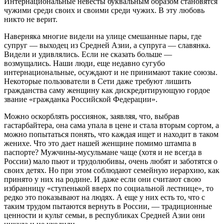
Интернациональные невесты буквальным образом становятся
чужими среди своих и своими среди чужих. В эту любовь
никто не верит.
Наверняка многие видели на улице смешанные пары, где
супруг — выходец из Средней Азии, а супруга — славянка.
Видели и удивлялись. Если не сказать больше —
возмущались. Наши люди, еще недавно сугубо
интернациональные, осуждают и не принимают такие союзы.
Некоторые пользователи в Сети даже требуют лишить
гражданства саму женщину как дискредитирующую гордое
звание «гражданка Российской Федерации».
Можно оскорблять россиянок, заявляя, что, выбрав
гастарбайтера, она сама упала в цене и стала вторым сортом, а
можно попытаться понять, что каждая ищет и находит в таком
женихе. Что это дает нашей женщине помимо штампа в
паспорте? Мужчины-мусульмане чаще (хотя и не всегда в
России) мало пьют и трудолюбивы, очень любят и заботятся о
своих детях. Но при этом соблюдают семейную иерархию, как
принято у них на родине. И даже если они считают свою
избранницу «ступенькой вверх по социальной лестнице», то
редко это показывают на людях. А еще у них есть то, что с
таким трудом пытаются вернуть в России, — традиционные
ценности и культ семьи, в республиках Средней Азии они