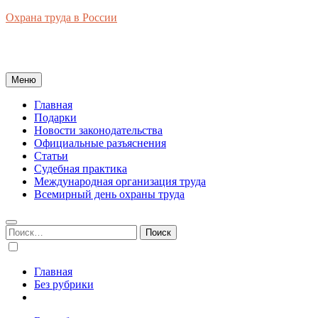
Перейти
Охрана труда в России
к
Новости законодательства, правовая база, официальные
содержимому
разъяснения, рынок труда в России
Меню
Главная
Подарки
Новости законодательства
Официальные разъяснения
Статьи
Судебная практика
Международная организация труда
Всемирный день охраны труда
Найти:
Главная
Без рубрики