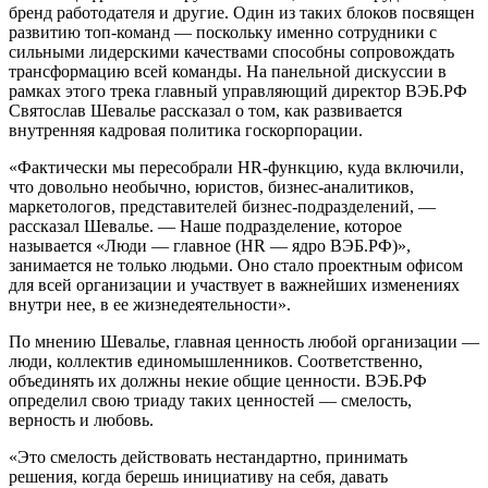
бренд работодателя и другие. Один из таких блоков посвящен
развитию топ-команд — поскольку именно сотрудники с
сильными лидерскими качествами способны сопровождать
трансформацию всей команды. На панельной дискуссии в
рамках этого трека главный управляющий директор ВЭБ.РФ
Святослав Шевалье рассказал о том, как развивается
внутренняя кадровая политика госкорпорации.
«Фактически мы пересобрали HR-функцию, куда включили,
что довольно необычно, юристов, бизнес-аналитиков,
маркетологов, представителей бизнес-подразделений, —
рассказал Шевалье. — Наше подразделение, которое
называется «Люди — главное (HR — ядро ВЭБ.РФ)»,
занимается не только людьми. Оно стало проектным офисом
для всей организации и участвует в важнейших изменениях
внутри нее, в ее жизнедеятельности».
По мнению Шевалье, главная ценность любой организации —
люди, коллектив единомышленников. Соответственно,
объединять их должны некие общие ценности. ВЭБ.РФ
определил свою триаду таких ценностей — смелость,
верность и любовь.
«Это смелость действовать нестандартно, принимать
решения, когда берешь инициативу на себя, давать