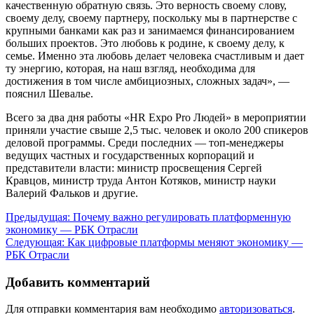
качественную обратную связь. Это верность своему слову,
своему делу, своему партнеру, поскольку мы в партнерстве с
крупными банками как раз и занимаемся финансированием
больших проектов. Это любовь к родине, к своему делу, к
семье. Именно эта любовь делает человека счастливым и дает
ту энергию, которая, на наш взгляд, необходима для
достижения в том числе амбициозных, сложных задач», —
пояснил Шевалье.
Всего за два дня работы «HR Expo Pro Людей» в мероприятии
приняли участие свыше 2,5 тыс. человек и около 200 спикеров
деловой программы. Среди последних — топ-менеджеры
ведущих частных и государственных корпораций и
представители власти: министр просвещения Сергей
Кравцов, министр труда Антон Котяков, министр науки
Валерий Фальков и другие.
Навигация
Предыдущая:
Почему важно регулировать платформенную
экономику — РБК Отрасли
по
Следующая:
Как цифровые платформы меняют экономику —
записям
РБК Отрасли
Добавить комментарий
Для отправки комментария вам необходимо
авторизоваться
.