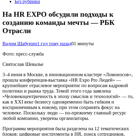
Без рубрики
На HR EXPO обсудили подходы к
созданию команды мечты — РБК
Отрасли
Вадим Шабунин
1 год тому назад
0
1 минуты
Фото: пресс-служба
Святослав Шевалье
3–4 июня в Москве, в инновационном кластере «Ломоносов»,
прошла конференция-выставка «HR Expo Pro Людей» —
крупнейшее отраслевое мероприятие по вопросам кадровой
политики и рынка труда. Темой этого года заявлена
«Человекоцентричность в эпоху смыслов и технологий» — то,
как в XXI веке бизнесу одновременно быть гибким и
восприимчивым к новому, при этом сохранять фокус на
человеке. Поскольку люди — по-прежнему главный ресурс
любой компании, уверены организаторы.
Программа мероприятия была разделена на 12 тематических
блоков: цифровые инструменты в HR, поиск сотрудников,