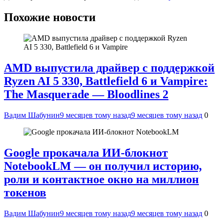
Похожие новости
AMD выпустила драйвер с поддержкой
Ryzen AI 5 330, Battlefield 6 и Vampire:
The Masquerade — Bloodlines 2
Вадим Шабунин
9 месяцев тому назад
9 месяцев тому назад
0
Google прокачала ИИ-блокнот
NotebookLM — он получил историю,
роли и контактное окно на миллион
токенов
Вадим Шабунин
9 месяцев тому назад
9 месяцев тому назад
0