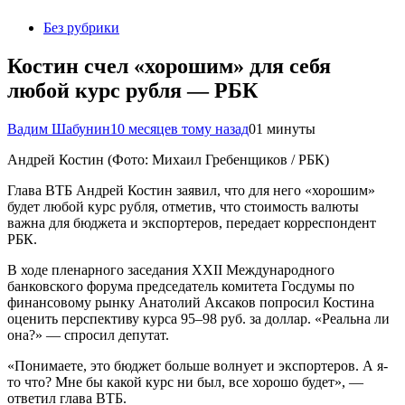
Без рубрики
Костин счел «хорошим» для себя
любой курс рубля — РБК
Вадим Шабунин
10 месяцев тому назад
0
1 минуты
Андрей Костин
(Фото: Михаил Гребенщиков / РБК)
Глава ВТБ Андрей Костин заявил, что для него «хорошим»
будет любой курс рубля, отметив, что стоимость валюты
важна для бюджета и экспортеров, передает корреспондент
РБК.
В ходе пленарного заседания XXII Международного
банковского форума председатель комитета Госдумы по
финансовому рынку Анатолий Аксаков попросил Костина
оценить перспективу курса 95–98 руб. за доллар. «Реальна ли
она?» — спросил депутат.
«Понимаете, это бюджет больше волнует и экспортеров. А я-
то что? Мне бы какой курс ни был, все хорошо будет», —
ответил глава ВТБ.