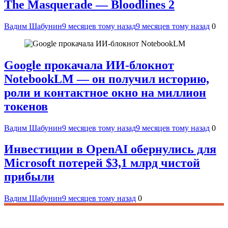
The Masquerade — Bloodlines 2
Вадим Шабунин
9 месяцев тому назад
9 месяцев тому назад
0
Google прокачала ИИ-блокнот
NotebookLM — он получил историю,
роли и контактное окно на миллион
токенов
Вадим Шабунин
9 месяцев тому назад
9 месяцев тому назад
0
Инвестиции в OpenAI обернулись для
Microsoft потерей $3,1 млрд чистой
прибыли
Вадим Шабунин
9 месяцев тому назад
0