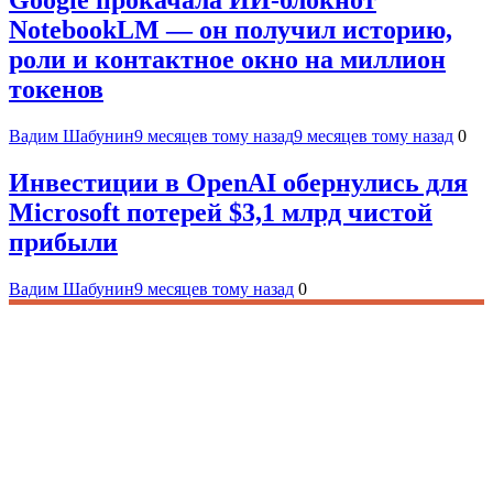
NotebookLM — он получил историю,
роли и контактное окно на миллион
токенов
Вадим Шабунин
9 месяцев тому назад
9 месяцев тому назад
0
Инвестиции в OpenAI обернулись для
Microsoft потерей $3,1 млрд чистой
прибыли
Вадим Шабунин
9 месяцев тому назад
0