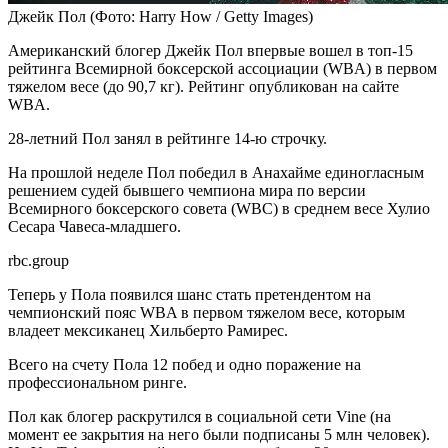
Джейк Пол
(Фото: Harry How / Getty Images)
Американский блогер Джейк Пол впервые вошел в топ-15
рейтинга Всемирной боксерской ассоциации (WBА) в первом
тяжелом весе (до 90,7 кг). Рейтинг опубликован на сайте
WBА.
28-летний Пол занял в рейтинге 14-ю строчку.
На прошлой неделе Пол победил в Анахайме единогласным
решением судей бывшего чемпиона мира по версии
Всемирного боксерского совета (WBC) в среднем весе Хулио
Сесара Чавеса-младшего.
rbc.group
Теперь у Пола появился шанс стать претендентом на
чемпионский пояс WBA в первом тяжелом весе, которым
владеет мексиканец Хильберто Рамирес.
Всего на счету Пола 12 побед и одно поражение на
профессиональном ринге.
Пол как блогер раскрутился в социальной сети Vine (на
момент ее закрытия на него были подписаны 5 млн человек).