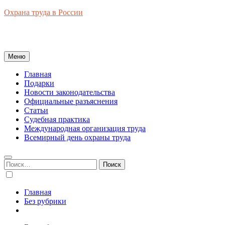
Перейти
Охрана труда в России
к
Новости законодательства, правовая база, официальные
содержимому
разъяснения, рынок труда в России
Меню
Главная
Подарки
Новости законодательства
Официальные разъяснения
Статьи
Судебная практика
Международная организация труда
Всемирный день охраны труда
Найти:
Главная
Без рубрики