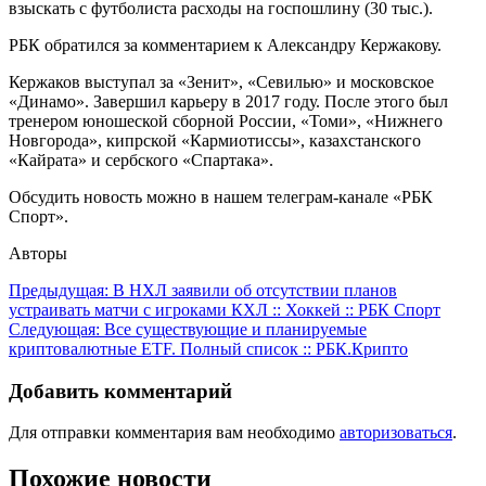
взыскать с футболиста расходы на госпошлину (30 тыс.).
РБК обратился за комментарием к Александру Кержакову.
Кержаков выступал за «Зенит», «Севилью» и московское
«Динамо». Завершил карьеру в 2017 году. После этого был
тренером юношеской сборной России, «Томи», «Нижнего
Новгорода», кипрской «Кармиотиссы», казахстанского
«Кайрата» и сербского «Спартака».
Обсудить новость можно в нашем телеграм-канале «РБК
Спорт».
Авторы
Навигация
Предыдущая:
В НХЛ заявили об отсутствии планов
устраивать матчи с игроками КХЛ :: Хоккей :: РБК Спорт
по
Следующая:
Все существующие и планируемые
записям
криптовалютные ETF. Полный список :: РБК.Крипто
Добавить комментарий
Для отправки комментария вам необходимо
авторизоваться
.
Похожие новости