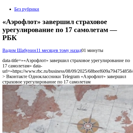
Без рубрики
«Аэрофлот» завершил страховое
урегулирование по 17 самолетам —
РБК
Вадим Шабунин
11 месяцев тому назад
0
1 минуты
data-title=»«Аэрофлот» завершил страховое урегулирование по
17 самолетам» data-
url=»https://www.rbc.ru/business/08/09/2025/68beef609a794754858
> Вконтакте Одноклассники Telegram «Аэрофлот» завершил
страховое урегулирование по 17 самолетам