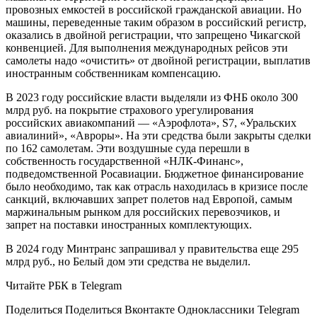
провозных емкостей в российской гражданской авиации. Но
машины, переведенные таким образом в российский регистр,
оказались в двойной регистрации, что запрещено Чикагской
конвенцией. Для выполнения международных рейсов эти
самолеты надо «очистить» от двойной регистрации, выплатив
иностранным собственникам компенсацию.
В 2023 году российские власти выделяли из ФНБ около 300
млрд руб. на покрытие страхового урегулирования
российских авиакомпаний — «Аэрофлота», S7, «Уральских
авиалиний», «Авроры». На эти средства были закрыты сделки
по 162 самолетам. Эти воздушные суда перешли в
собственность государственной «НЛК-Финанс»,
подведомственной Росавиации. Бюджетное финансирование
было необходимо, так как отрасль находилась в кризисе после
санкций, включавших запрет полетов над Европой, самым
маржинальным рынком для российских перевозчиков, и
запрет на поставки иностранных комплектующих.
В 2024 году Минтранс запрашивал у правительства еще 295
млрд руб., но Белый дом эти средства не выделил.
Читайте РБК в Telegram
Поделиться
Поделиться Вконтакте Одноклассники Telegram