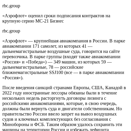
rbc.group
«Аэрофлот» оценил сроки подписания контрактов на
крупную серию МС-21
Бизнес
rbc.group
«Аэрофлот» — крупнейшая авиакомпания в России. В парке
авиакомпании 171 самолет, из которых 41 —
дальнемагистральные воздушные суда, говорится на сайте
перевозчика. В парке группы (входят также авиакомпании
«Россия» и «Победа») — 349 машин, из которых 59 —
дальнемагистральные, 78 — российские
ближнемагистральные SSJ100 (все — в парке авиакомпании
«Россия»).
После введения санкций странами Европы, США, Канадой в
2022 году иностранные лессоры обязаны были в течение
нескольких недель расторгнуть договоры лизинга с
российскими авиакомпаниями, которые, в свою очередь,
должны были вернуть суда и двигатели собственникам. Но
правительство России ввело запрет на вывоз воздушных
судов и ключевых комплектующих без согласования с
Минобороны и ФСБ. Таким образом удалось сохранить эти
машины на территории России и избежать дефицита